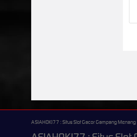
ASIAHOKI77 : Situs Slot Gacor Gampang Menang M