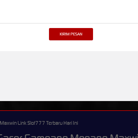
axwin Link Slot777 Terbaru Hari Ini