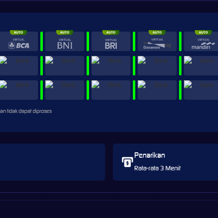
an tidak dapat diproses
Penarikan
Rata-rata 3 Menit