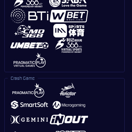
Crash Game