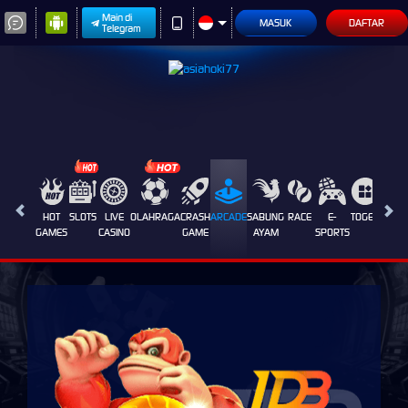
Main di
MASUK
DAFTAR
Telegram
HOT
SLOTS
LIVE
OLAHRAGA
CRASH
ARCADE
SABUNG
RACE
E-
TOGEL
PROM
GAMES
CASINO
GAME
AYAM
SPORTS