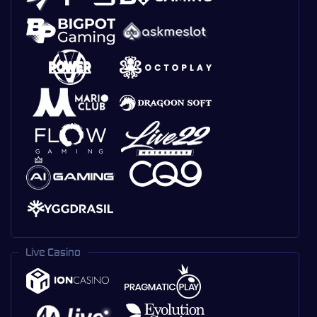
Live Casino