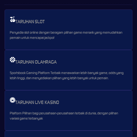
TARUHAN SLOT
Penyedia slot online dengan beragam pilihan game menarik yang memudahkan
pemain untuk mencapai jackpot
TARUHAN OLAHRAGA
Sportsbook Gaming Platform Terbaik menawarkan lebih banyak game, odds yang
lebih tinggi, dan menyediakan pilihan yang lebih banyak untuk pemain.
TARUHAN LIVE KASINO
Platform Pilihan bagi perusahaan-perusahaan terbaik di dunia, dengan pilihan
variasi game terbanyak