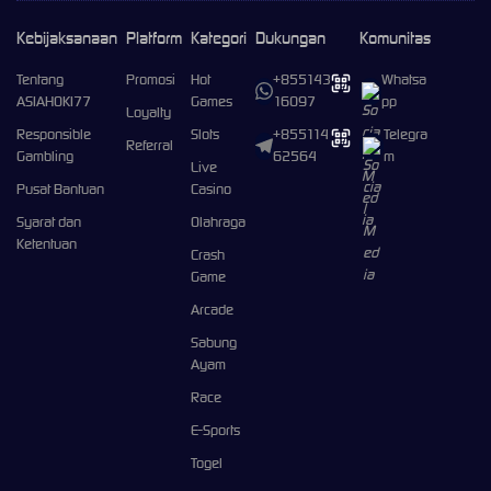
Kebijaksanaan
Platform
Kategori
Dukungan
Komunitas
Tentang
Promosi
Hot
+855143
Whatsa
ASIAHOKI77
Games
16097
pp
Loyalty
Responsible
Slots
+855114
Telegra
Referral
Gambling
62564
m
Live
Pusat Bantuan
Casino
Syarat dan
Olahraga
Ketentuan
Crash
Game
Arcade
Sabung
Ayam
Race
E-Sports
Togel