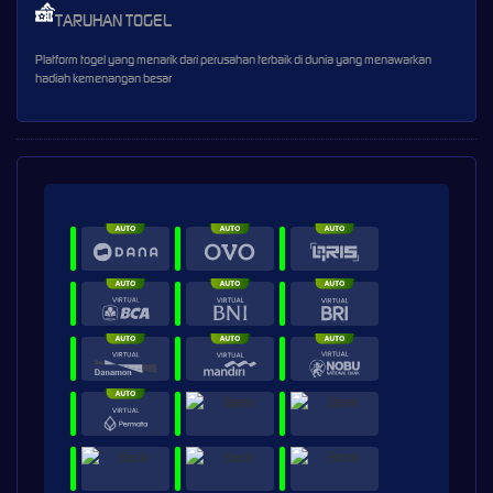
TARUHAN TOGEL
Platform togel yang menarik dari perusahan terbaik di dunia yang menawarkan
hadiah kemenangan besar