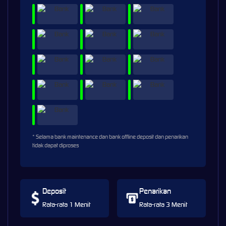
* Selama bank maintenance dan bank offline deposit dan penarikan
tidak dapat diproses
Deposit
Penarikan
Rata-rata 1 Menit
Rata-rata 3 Menit