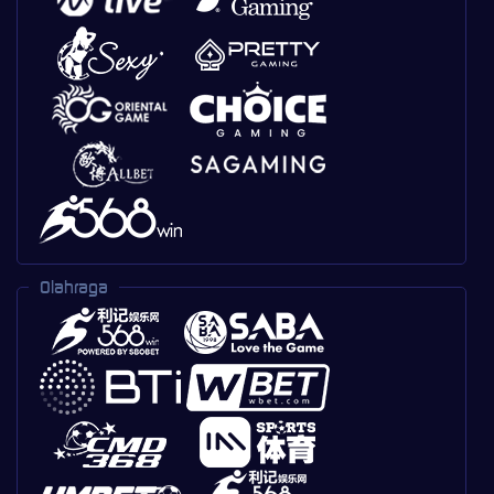
Olahraga