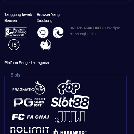
Tanggung Jawab
Browser Yang
Bermain
Didukung
©2026 ASIAHOKI77. Hak cipta
dilindungi | 18+
Platform Penyedia Layanan
Slots